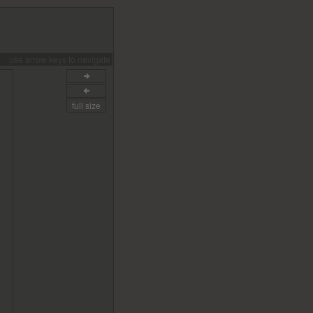
use arrow keys to navigate
full size