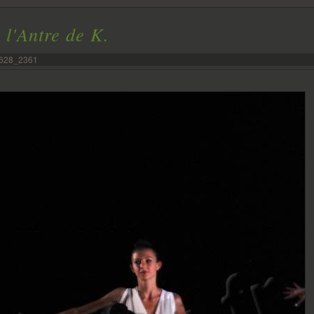
 l'Antre de K.
628_2361