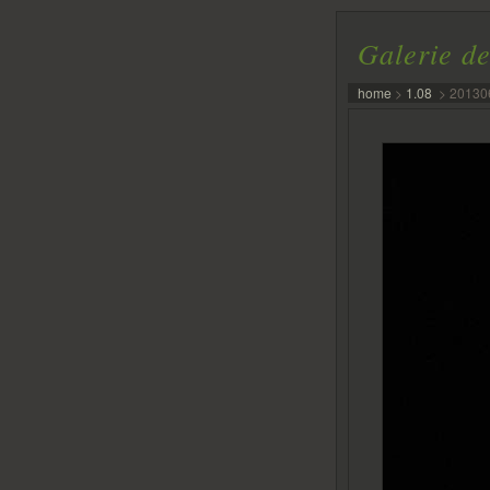
Galerie de
home
>
1.08
>
20130