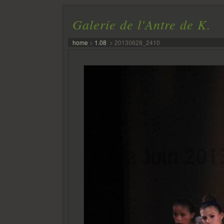
Galerie de l'Antre de K.
home
>
1.08
>
20130628_2410