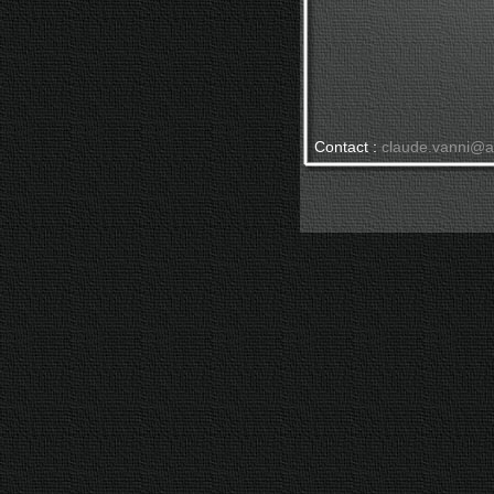
Contact :
claude.vanni@an