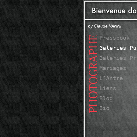
by Claude VANNI
Pressbook
Galeries Pu
Galeries Pr
Mariages
L’Antre
Liens
Blog
Bio