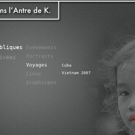
bliques
Evénements
Portraits
ivées
Voyages
Cuba
Vietnam 2007
Lieux
Graphismes