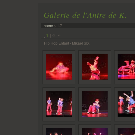
Galerie de l'Antre de K.
home
>
1.7
«
»
[
1
]
Hip Hop Enfant - Mikael SIX